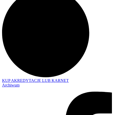
KUP AKREDYTACJĘ LUB KARNET
Archiwum