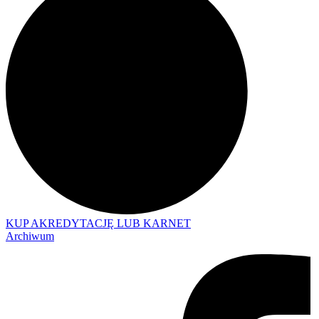
KUP AKREDYTACJĘ LUB KARNET
Archiwum