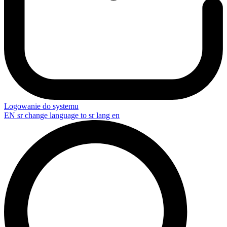
Logowanie do systemu
EN
sr change language to sr lang en