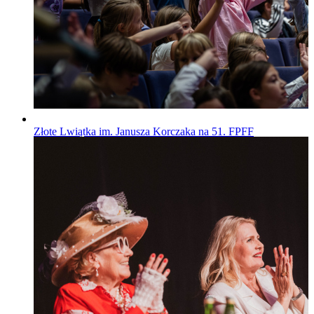
Złote Lwiątka im. Janusza Korczaka na 51. FPFF
Wiadomości
Opublikowano
29.07.2026