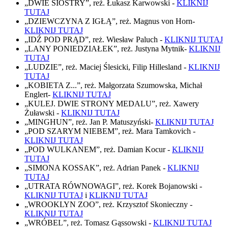
„DWIE SIOSTRY”, reż. Łukasz Karwowski -
KLIKNIJ
TUTAJ
„DZIEWCZYNA Z IGŁĄ”, reż. Magnus von Horn-
KLIKNIJ TUTAJ
„IDŹ POD PRĄD”, reż. Wiesław Paluch -
KLIKNIJ TUTAJ
„LANY PONIEDZIAŁEK”, reż. Justyna Mytnik-
KLIKNIJ
TUTAJ
„LUDZIE”, reż. Maciej Ślesicki, Filip Hillesland -
KLIKNIJ
TUTAJ
„KOBIETA Z...”, reż. Małgorzata Szumowska, Michał
Englert-
KLIKNIJ TUTAJ
„KULEJ. DWIE STRONY MEDALU”, reż. Xawery
Żuławski -
KLIKNIJ TUTAJ
„MINGHUN”, reż. Jan P. Matuszyński-
KLIKNIJ TUTAJ
„POD SZARYM NIEBEM”, reż. Mara Tamkovich -
KLIKNIJ TUTAJ
„POD WULKANEM”, reż. Damian Kocur -
KLIKNIJ
TUTAJ
„SIMONA KOSSAK”, reż. Adrian Panek -
KLIKNIJ
TUTAJ
„UTRATA RÓWNOWAGI”, reż. Korek Bojanowski -
KLIKNIJ TUTAJ
i
KLIKNIJ TUTAJ
„WROOKLYN ZOO”, reż. Krzysztof Skonieczny -
KLIKNIJ TUTAJ
„WRÓBEL”, reż. Tomasz Gąssowski -
KLIKNIJ TUTAJ