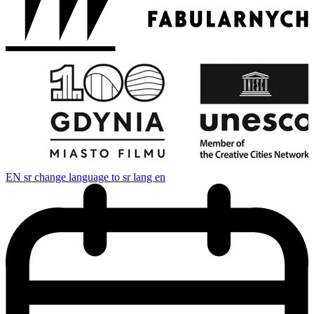
EN
sr change language to sr lang en