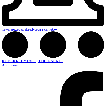
Trwa sprzedaż akredytacji i karnetów
KUP AKREDYTACJĘ LUB KARNET
Archiwum