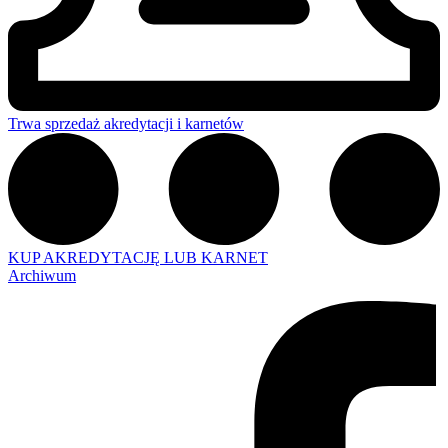
Trwa sprzedaż akredytacji i karnetów
KUP AKREDYTACJĘ LUB KARNET
Archiwum