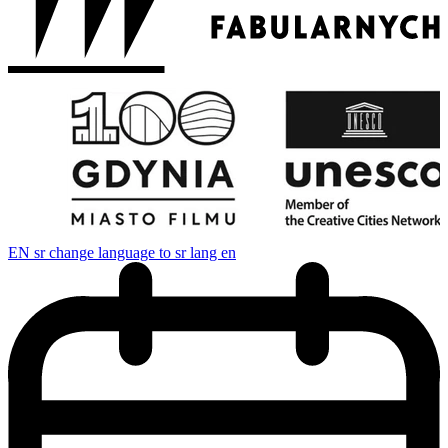
EN
sr change language to sr lang en