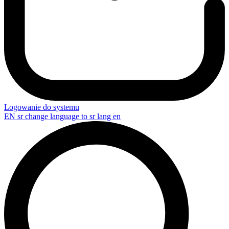
Logowanie do systemu
EN
sr change language to sr lang en