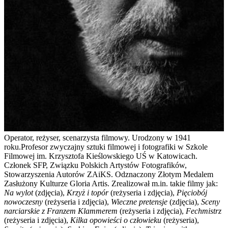
Operator, reżyser, scenarzysta filmowy. Urodzony w 1941
roku.Profesor zwyczajny sztuki filmowej i fotografiki w Szkole
Filmowej im. Krzysztofa Kieślowskiego UŚ w Katowicach.
Członek SFP, Związku Polskich Artystów Fotografików,
Stowarzyszenia Autorów ZAiKS. Odznaczony Złotym Medalem
Zasłużony Kulturze Gloria Artis. Zrealizował m.in. takie filmy jak:
Na wylot
(zdjęcia),
Krzyż i topór
(reżyseria i zdjęcia),
Pięciobój
nowoczesny
(reżyseria i zdjęcia),
Wieczne pretensje
(zdjęcia),
Sceny
narciarskie z Franzem Klammerem
(reżyseria i zdjęcia),
Fechmistrz
(reżyseria i zdjęcia),
Kilka opowieści o człowieku
(reżyseria),