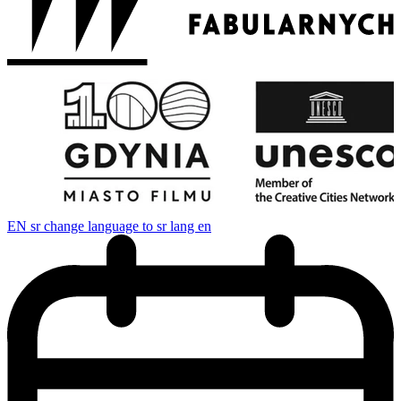
EN
sr change language to sr lang en