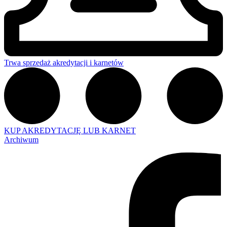
Trwa sprzedaż akredytacji i karnetów
KUP AKREDYTACJĘ LUB KARNET
Archiwum