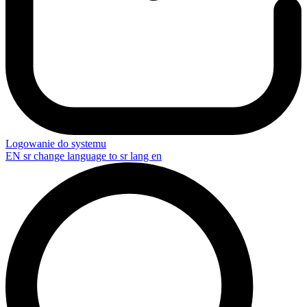
Logowanie do systemu
EN
sr change language to sr lang en