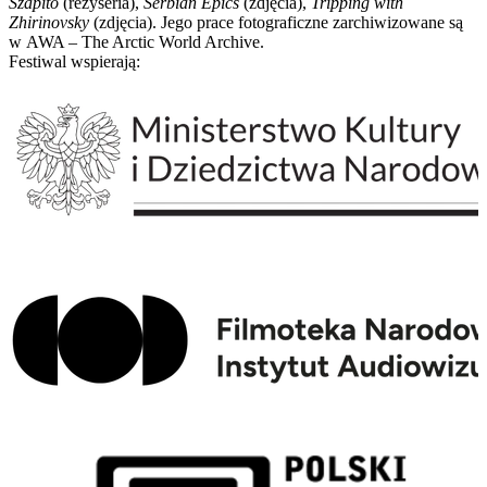
Szapito
(reżyseria),
Serbian Epics
(zdjęcia),
Tripping with
Zhirinovsky
(zdjęcia). Jego prace fotograficzne zarchiwizowane są
w AWA – The Arctic World Archive.
Festiwal wspierają: