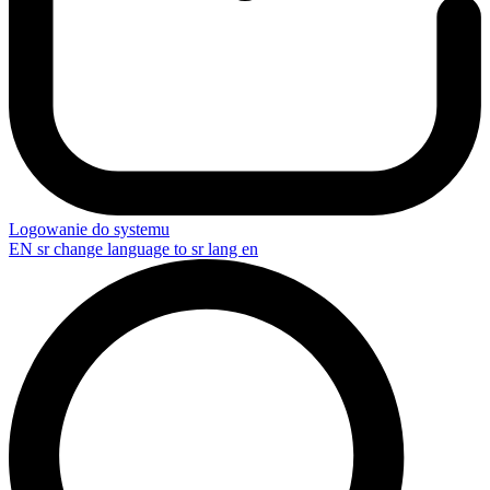
Logowanie do systemu
EN
sr change language to sr lang en