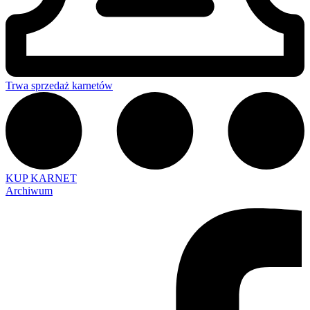
Trwa sprzedaż karnetów
KUP KARNET
Archiwum