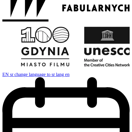
EN
sr change language to sr lang en