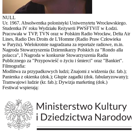
NULL
Ur. 1967. Absolwentka polonistyki Uniwersytetu Wrocławskiego.
Studentka IV roku Wydziału Reżyserii PWSFTViT w Łodzi.
Pracowała w TVP, TVN oraz w Polskim Radio Wrocław, Delta Air
Lines, Radio Des Droits de L'Homme (Radio Praw Człowieka
w Paryżu). Wielokrotnie nagradzana za reportaże radiowe, m.in.
Nagroda Stowarzyszenia Dziennikarzy Polskich za "Rondo alla
polacca", I Nagroda w konkursie Stowarzyszenia Radia
Publicznego za "Przypowieść o życiu i śmierci" oraz "Bankiet".
Filmografia:
Modlitwa za przypadkowych ludzi; Znajomi z widzenia (kr. fab.);
Panienka z okienka (dok.); Głupie zagadki (dok. fabularyzowany);
Tramwajowi ludzie (kr. fab.); Dywizja marketing (dok.)
Festiwal wspierają: