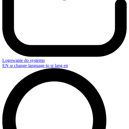
Logowanie do systemu
EN
sr change language to sr lang en