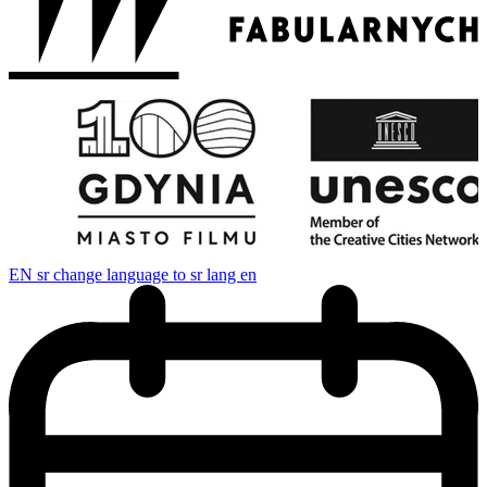
EN
sr change language to sr lang en