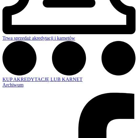
Trwa sprzedaż akredytacji i karnetów
KUP AKREDYTACJĘ LUB KARNET
Archiwum