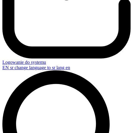
Logowanie do systemu
EN
sr change language to sr lang en