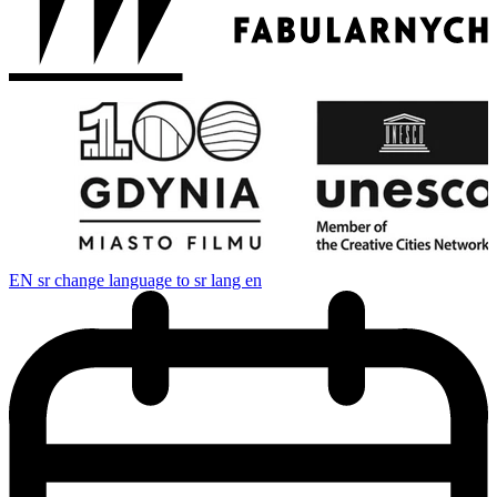
EN
sr change language to sr lang en