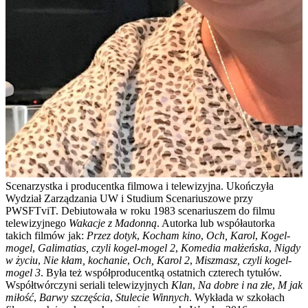
Scenarzystka i producentka filmowa i telewizyjna. Ukończyła
Wydział Zarządzania UW i Studium Scenariuszowe przy
PWSFTviT. Debiutowała w roku 1983 scenariuszem do filmu
telewizyjnego
Wakacje z Madonną
. Autorka lub współautorka
takich filmów jak:
Przez dotyk
,
Kocham kino
,
Och, Karol
,
Kogel-
mogel
,
Galimatias, czyli kogel-mogel 2
,
Komedia małżeńska
,
Nigdy
w życiu
,
Nie kłam, kochanie
,
Och, Karol 2
,
Miszmasz, czyli kogel-
mogel 3
. Była też współproducentką ostatnich czterech tytułów.
Współtwórczyni seriali telewizyjnych
Klan
,
Na dobre i na złe
,
M jak
miłość
,
Barwy szczęścia
,
Stulecie Winnych
. Wykłada w szkołach