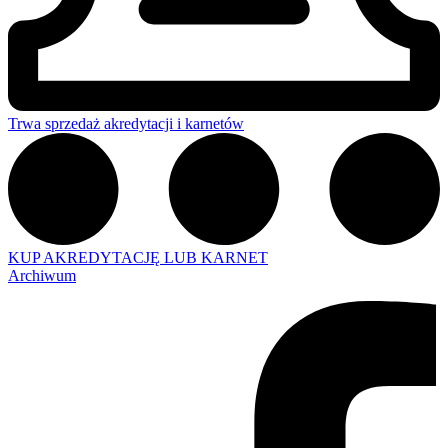
Trwa sprzedaż akredytacji i karnetów
KUP AKREDYTACJĘ LUB KARNET
Archiwum