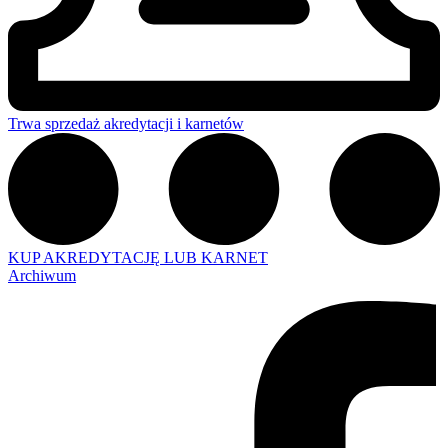
Trwa sprzedaż akredytacji i karnetów
KUP AKREDYTACJĘ LUB KARNET
Archiwum