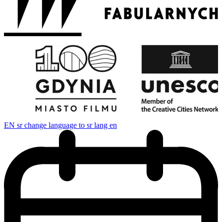
EN
sr change language to sr lang en