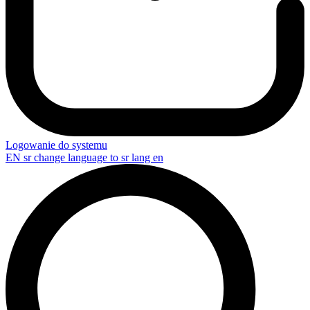
Logowanie do systemu
EN
sr change language to sr lang en