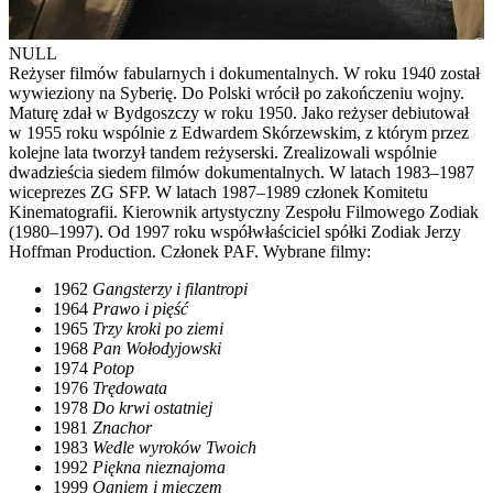
NULL
Reżyser filmów fabularnych i dokumentalnych. W roku 1940 został
wywieziony na Syberię. Do Polski wrócił po zakończeniu wojny.
Maturę zdał w Bydgoszczy w roku 1950. Jako reżyser debiutował
w 1955 roku wspólnie z Edwardem Skórzewskim, z którym przez
kolejne lata tworzył tandem reżyserski. Zrealizowali wspólnie
dwadzieścia siedem filmów dokumentalnych. W latach 1983–1987
wiceprezes ZG SFP. W latach 1987–1989 członek Komitetu
Kinematografii. Kierownik artystyczny Zespołu Filmowego Zodiak
(1980–1997). Od 1997 roku współwłaściciel spółki Zodiak Jerzy
Hoffman Production. Członek PAF. Wybrane filmy:
1962
Gangsterzy i filantropi
1964
Prawo i pięść
1965
Trzy kroki po ziemi
1968
Pan Wołodyjowski
1974
Potop
1976
Trędowata
1978
Do krwi ostatniej
1981
Znachor
1983
Wedle wyroków Twoich
1992
Piękna nieznajoma
1999
Ogniem i mieczem