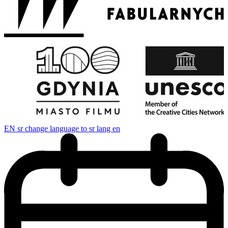
EN
sr change language to sr lang en