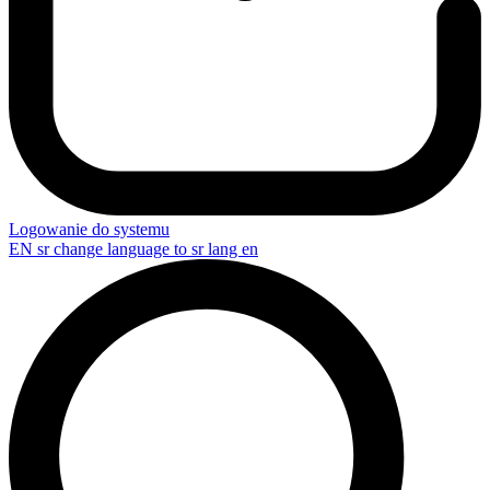
Logowanie do systemu
EN
sr change language to sr lang en