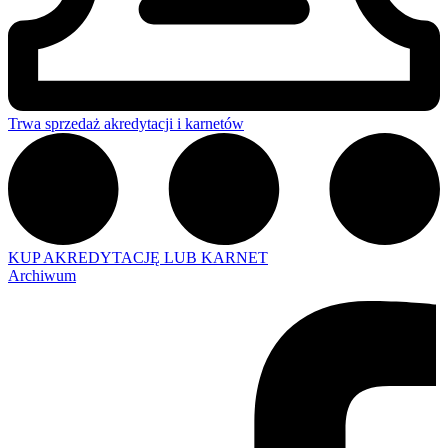
Trwa sprzedaż akredytacji i karnetów
KUP AKREDYTACJĘ LUB KARNET
Archiwum