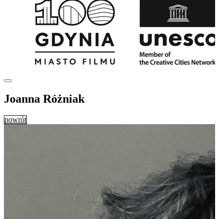
Joanna Różniak
powrót