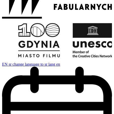
EN
sr change language to sr lang en