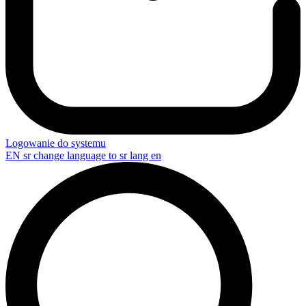
Logowanie do systemu
EN
sr change language to sr lang en