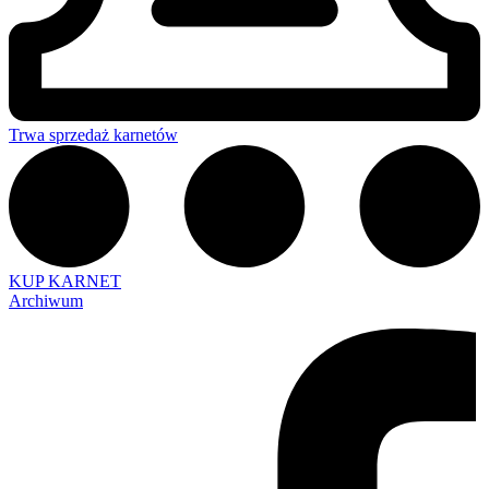
Trwa sprzedaż karnetów
KUP KARNET
Archiwum