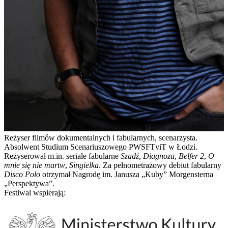
Reżyser filmów dokumentalnych i fabularnych, scenarzysta.
Absolwent Studium Scenariuszowego
PWSFTviT w Łodzi.
Reżyserował m.in. seriale fabularne
Szadź
,
Diagnoza
,
Belfer 2
,
O
mnie się nie martw
,
Singielka
. Za pełnometrażowy debiut fabularny
Disco Polo
otrzymał Nagrodę im. Janusza „Kuby” Morgensterna
„Perspektywa”.
Festiwal wspierają: