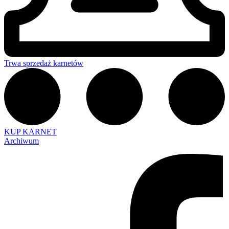
Trwa sprzedaż karnetów
KUP KARNET
Archiwum