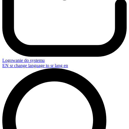
Logowanie do systemu
EN
sr change language to sr lang en