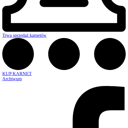
Trwa sprzedaż karnetów
KUP KARNET
Archiwum