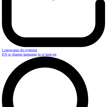
Logowanie do systemu
EN
sr change language to sr lang en