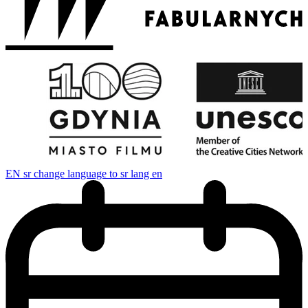
EN
sr change language to sr lang en