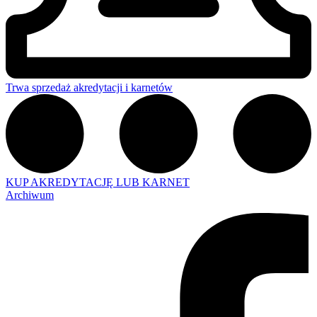
Trwa sprzedaż akredytacji i karnetów
KUP AKREDYTACJĘ LUB KARNET
Archiwum