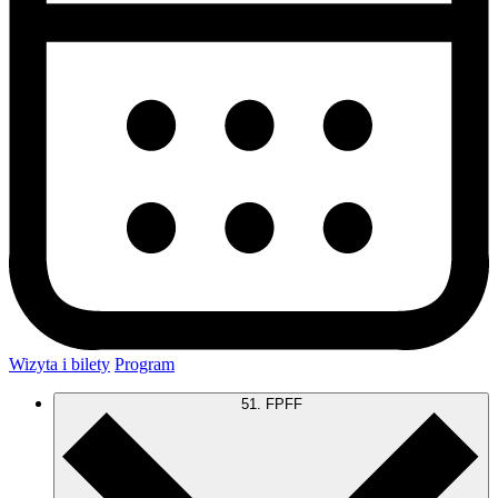
Wizyta i bilety
Program
51. FPFF