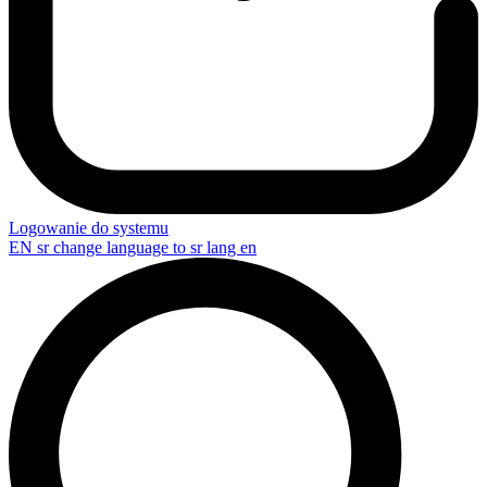
Logowanie do systemu
EN
sr change language to sr lang en