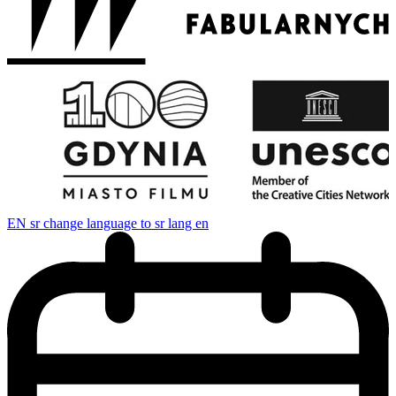
EN
sr change language to sr lang en