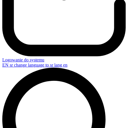
Logowanie do systemu
EN
sr change language to sr lang en