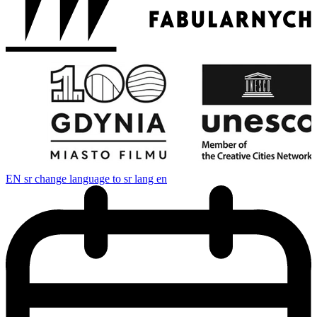
EN
sr change language to sr lang en