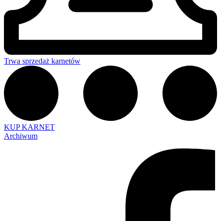
Trwa sprzedaż karnetów
KUP KARNET
Archiwum