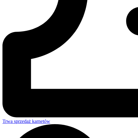
Trwa sprzedaż karnetów