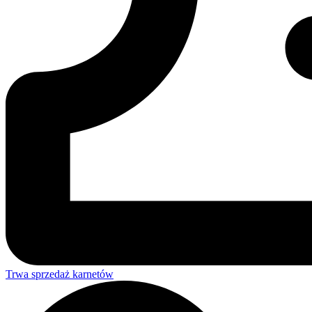
Trwa sprzedaż karnetów