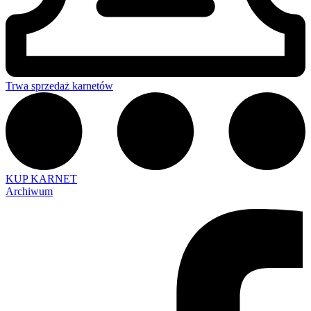
Trwa sprzedaż karnetów
KUP KARNET
Archiwum