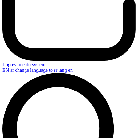
Logowanie do systemu
EN
sr change language to sr lang en