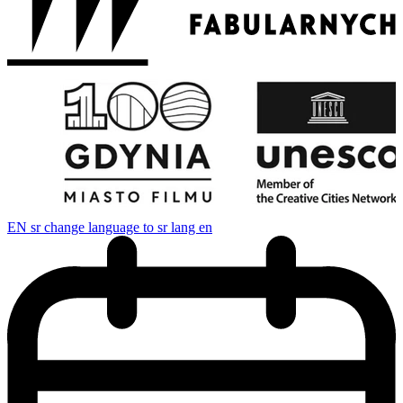
EN
sr change language to sr lang en