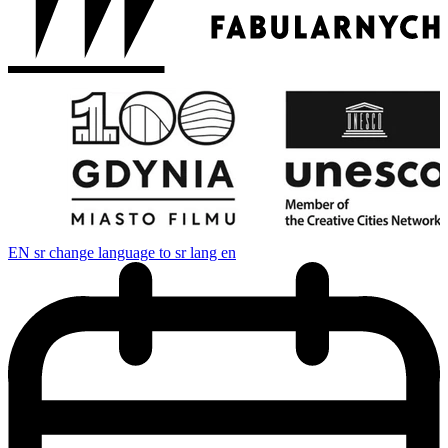
EN
sr change language to sr lang en