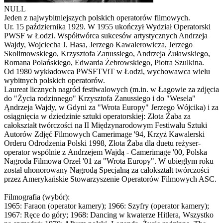
NULL
Jeden z najwybitniejszych polskich operatorów filmowych.
Ur. 15 października 1929. W 1955 ukończył Wydział Operatorski
PWSF w Łodzi. Współtwórca sukcesów artystycznych Andrzeja
Wajdy, Wojciecha J. Hasa, Jerzego Kawalerowicza, Jerzego
Skolimowskiego, Krzysztofa Zanussiego, Andrzeja Żuławskiego,
Romana Polańskiego, Edwarda Żebrowskiego, Piotra Szulkina.
Od 1980 wykładowca PWSFTViT w Łodzi, wychowawca wielu
wybitnych polskich operatorów.
Laureat licznych nagród festiwalowych (m.in. w Łagowie za zdjęcia
do "Życia rodzinnego" Krzysztofa Zanussiego i do "Wesela"
Ąndrzeja Wajdy, w Gdyni za "Wrota Europy" Jerzego Wójcika) i za
osiągnięcia w dziedzinie sztuki operatorskiej: Złota Żaba za
całokształt twórczości na II Międzynarodowym Festiwalu Sztuki
Autorów Zdjęć Filmowych Camerimage '94, Krzyż Kawalerski
Orderu Odrodzenia Polski 1998, Złota Żaba dla duetu reżyser-
operator wspólnie z Andrzejem Wajdą - Camerimage '00, Polska
Nagroda Filmowa Orzeł '01 za "Wrota Europy". W ubiegłym roku
został uhonorowany Nagrodą Specjalną za całokształt twórczości
przez Amerykańskie Stowarzyszenie Operatorów Filmowych ASC.
Filmografia (wybór):
1965: Faraon (operator kamery); 1966: Szyfry (operator kamery);
1967: Ręce do góry; 1968: Dancing w kwaterze Hitlera, Wszystko