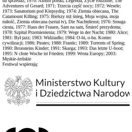
na sprzedaż; 1970: Album polski, Legenda, Życie rodzinne, The
Adventures of Gerard; 1971: Trzecia część nocy; 1972: Wesele;
1973: Sanatorium pod Klepsydrą; 1974: Ziemia obiecana, The
Catamount Killing; 1975: Bielszy niż śnieg, Moja wojna, moja
miłość, Ziemia obiecana (serial tv), Die Nachtdienst; 1976: Smuga
cienia, 1977: Haus der Frauen, Sam na sam, Śmierć prezydenta;
1978: Szpital Przemienienia; 1979: Wege in der Nacht; 1980: Alice;
1981: Był jazz; 1983: Widziadło; 1984: O-bi, o-ba. Koniec
cywilizacji; 1986: Pirates; 1988: Frantic; 1989: Torrents of Spring;
1990: Bronsteins Kinder; 1991: Skarga; 1993: Das letzte U-boot;
1995: N chste Woche ist Frieden; 1999: Wrota Europy; 2003:
Męskie-żeńskie
Festiwal wspierają: