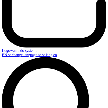
Logowanie do systemu
EN
sr change language to sr lang en