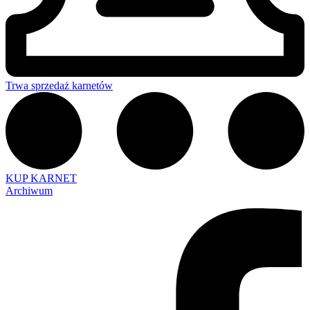
Trwa sprzedaż karnetów
KUP KARNET
Archiwum