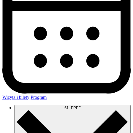
Wizyta i bilety
Program
51. FPFF