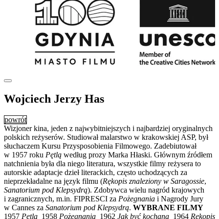
Wojciech Jerzy Has
powrót
Wizjoner kina, jeden z najwybitniejszych i najbardziej oryginalnych
polskich reżyserów. Studiował malarstwo w krakowskiej ASP, był
słuchaczem Kursu Przysposobienia Filmowego. Zadebiutował
w 1957 roku
Pętlą
według prozy Marka Hłaski. Głównym źródłem
natchnienia była dla niego literatura, wszystkie filmy reżysera to
autorskie adaptacje dzieł literackich, często uchodzących za
nieprzekładalne na język filmu (
Rękopis znaleziony w Saragossie
,
Sanatorium pod Klepsydrą
). Zdobywca wielu nagród krajowych
i zagranicznych, m.in. FIPRESCI za
Pożegnania
i Nagrody Jury
w Cannes za
Sanatorium pod Klepsydrą
.
WYBRANE FILMY
1957
Pętla
1958
Pożegnania
1962
Jak być kochaną
1964
Rękopis