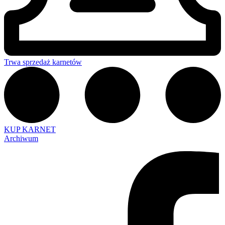
Trwa sprzedaż karnetów
KUP KARNET
Archiwum