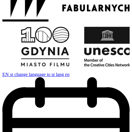
EN
sr change language to sr lang en