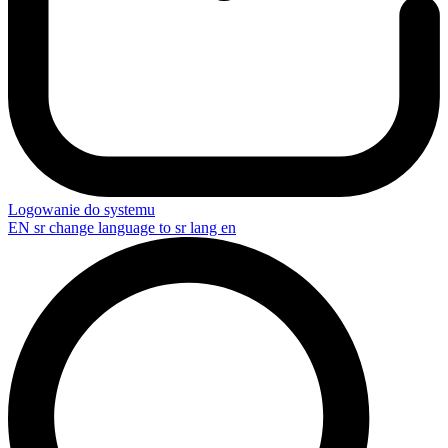
Logowanie do systemu
EN
sr change language to sr lang en