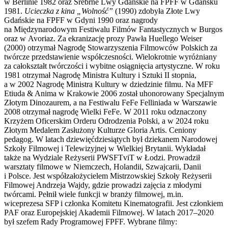
w Berlinie 1982 oraz Srebrne Lwy Gdańskie na FPFF w Gdańsku
1981.
Ucieczka z kina „Wolność”
(1990) zdobyła Złote Lwy
Gdańskie na FPFF w Gdyni 1990 oraz nagrody
na Międzynarodowym Festiwalu Filmów Fantastycznych w Burgos
oraz w Avoriaz. Za ekranizację prozy Pawła Huellego Weiser
(2000) otrzymał Nagrodę Stowarzyszenia Filmowców Polskich za
twórcze przedstawienie współczesności. Wielokrotnie wyróżniany
za całokształt twórczości i wybitne osiągnięcia artystyczne. W roku
1981 otrzymał Nagrodę Ministra Kultury i Sztuki II stopnia,
a w 2002 Nagrodę Ministra Kultury w dziedzinie filmu. Na MFF
Etiuda & Anima w Krakowie 2006 został uhonorowany Specjalnym
Złotym Dinozaurem, a na Festiwalu FeFe Felliniada w Warszawie
2008 otrzymał nagrodę Wielki FeFe. W 2011 roku odznaczony
Krzyżem Oficerskim Orderu Odrodzenia Polski, a w 2024 roku
Złotym Medalem Zasłużony Kulturze Gloria Artis. Ceniony
pedagog. W latach dziewięćdziesiątych był dziekanem Narodowej
Szkoły Filmowej i Telewizyjnej w Wielkiej Brytanii. Wykładał
także na Wydziale Reżyserii PWSFTviT w Łodzi. Prowadził
warsztaty filmowe w Niemczech, Holandii, Szwajcarii, Danii
i Polsce. Jest współzałożycielem Mistrzowskiej Szkoły Reżyserii
Filmowej Andrzeja Wajdy, gdzie prowadzi zajęcia z młodymi
twórcami. Pełnił wiele funkcji w branży filmowej, m.in.
wiceprezesa SFP i członka Komitetu Kinematografii. Jest członkiem
PAF oraz Europejskiej Akademii Filmowej. W latach 2017–2020
był szefem Rady Programowej FPFF. Wybrane filmy: