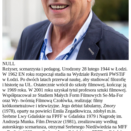
NULL
Reżyser, scenarzysta i pedagog. Urodzony 28 lutego 1944 w Łodzi.
W 1962 EN roku rozpoczął studia na Wydziale Reżyserii PWSTiF
w Łodzi. Po dwóch latach przerwał naukę, aby studiować filozofię
i historię na UŁ. Ostatecznie wrócił do szkoły filmowej, kończąc ją
w 1969 roku. W 2001 roku uzyskał tytuł profesora sztuki filmowej.
Współpracował ze Studiem Małych Form Filmowych Se-Ma-For
oraz Wy- twórnią Filmową Czołówka, realizując filmy
krótkometrażowe i telewizyjne. Jego debiut fabularny,
Zmory
(1978), oparty na powieści Emila Zegadłowicza, zdobył m.in.
Srebrne Lwy Gdańskie na FPFF w Gdańsku 1979 i Nagrodę im.
Andrzeja Munka. Film
Dreszcze
(1981), zrealizowany według
autorskiego scenariusza, otrzymał Srebrnego Niedźwiedzia na MFF