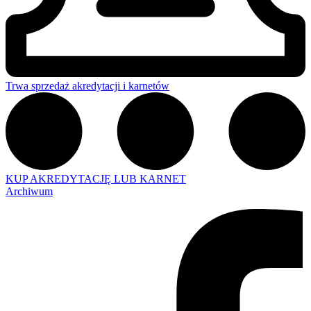
Trwa sprzedaż akredytacji i karnetów
KUP AKREDYTACJĘ LUB KARNET
Archiwum