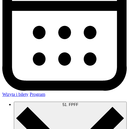
Wizyta i bilety
Program
51. FPFF