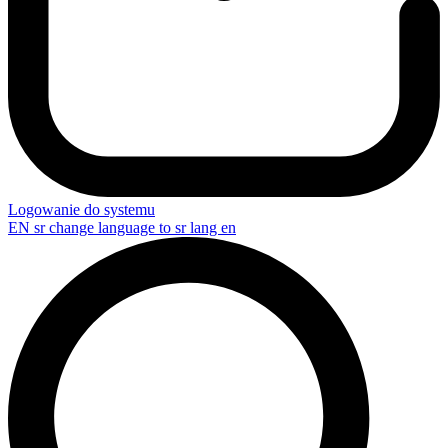
Logowanie do systemu
EN
sr change language to sr lang en