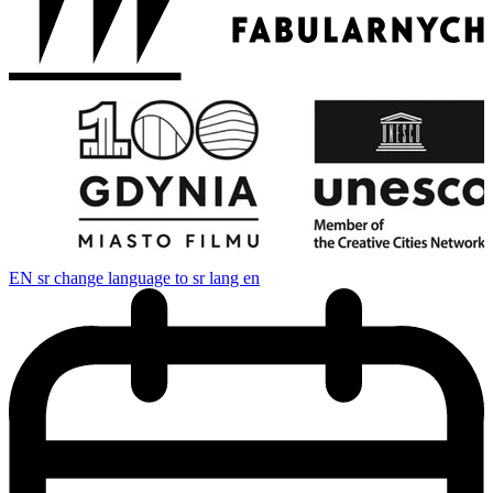
EN
sr change language to sr lang en