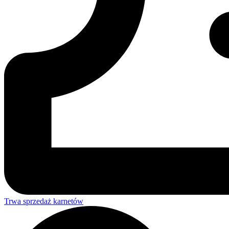
Trwa sprzedaż karnetów