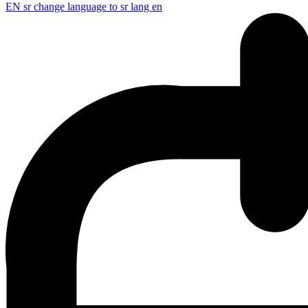
EN
sr change language to sr lang en