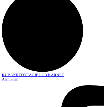
KUP AKREDYTACJĘ LUB KARNET
Archiwum