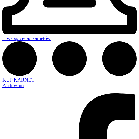
Trwa sprzedaż karnetów
KUP KARNET
Archiwum