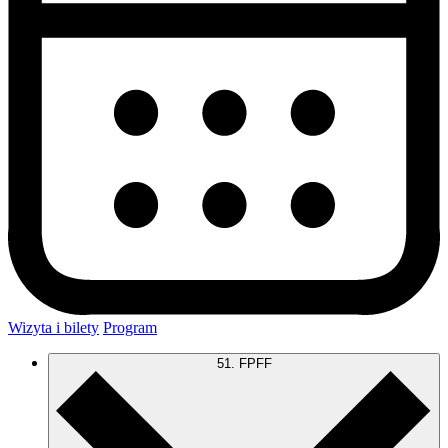
Wizyta i bilety
Program
51. FPFF