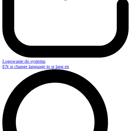
Logowanie do systemu
EN
sr change language to sr lang en