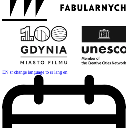
EN
sr change language to sr lang en