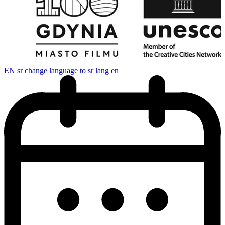
EN
sr change language to sr lang en