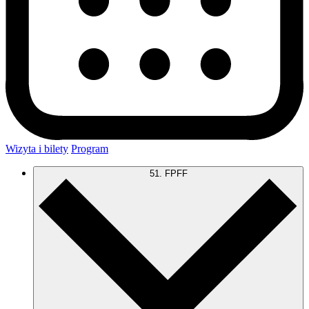
Wizyta i bilety
Program
51. FPFF