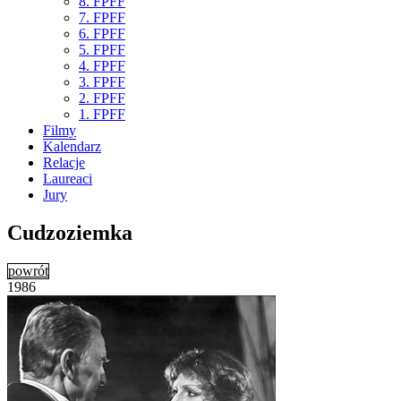
8. FPFF
7. FPFF
6. FPFF
5. FPFF
4. FPFF
3. FPFF
2. FPFF
1. FPFF
Filmy
Kalendarz
Relacje
Laureaci
Jury
Cudzoziemka
powrót
1986