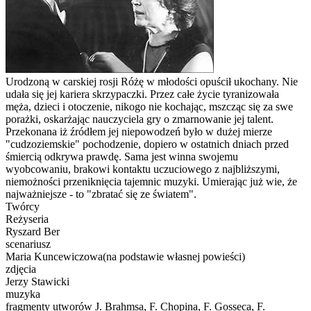
Urodzoną w carskiej rosji Różę w młodości opuścił ukochany. Nie
udała się jej kariera skrzypaczki. Przez całe życie tyranizowała
męża, dzieci i otoczenie, nikogo nie kochając, mszcząc się za swe
porażki, oskarżając nauczyciela gry o zmarnowanie jej talent.
Przekonana iż źródłem jej niepowodzeń było w dużej mierze
"cudzoziemskie" pochodzenie, dopiero w ostatnich dniach przed
śmiercią odkrywa prawdę. Sama jest winna swojemu
wyobcowaniu, brakowi kontaktu uczuciowego z najbliższymi,
niemożności przeniknięcia tajemnic muzyki. Umierając już wie, że
najważniejsze - to "zbratać się ze światem".
Twórcy
Reżyseria
Ryszard Ber
scenariusz
Maria Kuncewiczowa(na podstawie własnej powieści)
zdjęcia
Jerzy Stawicki
muzyka
fragmenty utworów J. Brahmsa, F. Chopina, F. Gosseca, F.