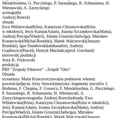
Mendelssohna, G. Pucciniego, P. Sarasatiego, R. Schumanna, H.
Wieniawski, A. Zarzyckiego
scenografia
Andrzej Borecki
obsada
Ewa Wiśniewska(Róża), Katarzyna Chrzanowska(Róża
w młodości), Jerzy Kamas(Adam), Joanna Szczepkowska(Marta),
Andrzej Precigs(Władyś), Jolanta Grusznic(Jadwiga), Mirosław
Konarowski(Michał Bondski), Marek Walczewski(January
Bondski), Igor Śmiałowski(ambasador), Andrzej
Grąźlewicz(Paweł), Henryk Machalica(prof. Gerchard)
kierownik produkcji
Jerzy K. Frykowski
produkcja
PRF "Zespoły Filmowe" - Zespół "Oko"
Obsada
scenariusz: Maria Kuncewiczowa(na podstawie własnej
powieści)zdjęcia: Jerzy Stawickimuzyka: fragmenty utworów J.
Brahmsa, F. Chopina, F. Gosseca, F. Mendelssohna, G. Pucciniego,
P. Sarasatiego, R. Schumanna, H. Wieniawski, A.
Zarzyckiegoscenografia: Andrzej Boreckiobsada: Ewa
Wiśniewska(Róża), Katarzyna Chrzanowska(Róża w młodości),
Jerzy Kamas(Adam), Joanna Szczepkowska(Marta), Andrzej
Precigs(Władyś), Jolanta Grusznic(Jadwiga), Mirosław
Konarowski(Michał Bondski), Marek Walczewski(January