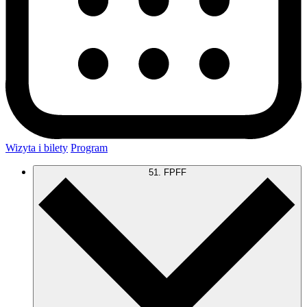
Wizyta i bilety
Program
51. FPFF