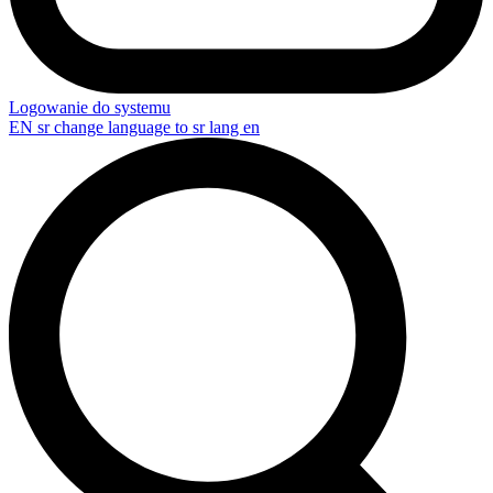
Logowanie do systemu
EN
sr change language to sr lang en