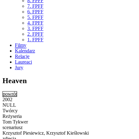
8. FPFF
7. FPFF
6. FPFF
5. FPFF
4. FPFF
3. FPFF
2. FPFF
1. FPFF
Filmy
Kalendarz
Relacje
Laureaci
Jury
Heaven
powrót
2002
NULL
Twórcy
Reżyseria
Tom Tykwer
scenariusz
Krzysztof Piesiewicz, Krzysztof Kieślowski
zdjęcia