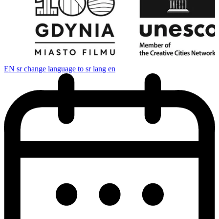
EN
sr change language to sr lang en