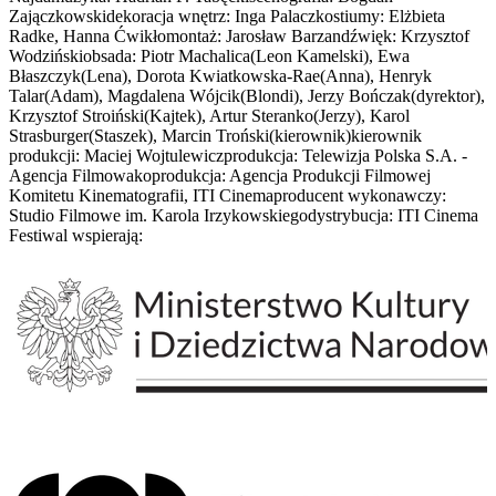
Zajączkowskidekoracja wnętrz: Inga Palaczkostiumy: Elżbieta
Radke, Hanna Ćwikłomontaż: Jarosław Barzandźwięk: Krzysztof
Wodzińskiobsada: Piotr Machalica(Leon Kamelski), Ewa
Błaszczyk(Lena), Dorota Kwiatkowska-Rae(Anna), Henryk
Talar(Adam), Magdalena Wójcik(Blondi), Jerzy Bończak(dyrektor),
Krzysztof Stroiński(Kajtek), Artur Steranko(Jerzy), Karol
Strasburger(Staszek), Marcin Troński(kierownik)kierownik
produkcji: Maciej Wojtulewiczprodukcja: Telewizja Polska S.A. -
Agencja Filmowakoprodukcja: Agencja Produkcji Filmowej
Komitetu Kinematografii, ITI Cinemaproducent wykonawczy:
Studio Filmowe im. Karola Irzykowskiegodystrybucja: ITI Cinema
Festiwal wspierają: