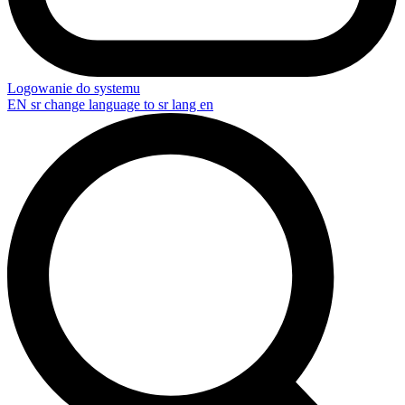
Logowanie do systemu
EN
sr change language to sr lang en