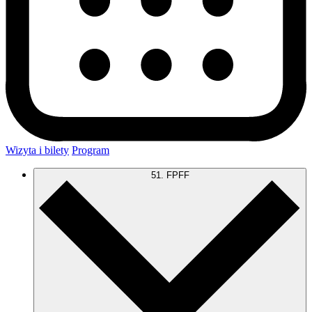
Wizyta i bilety
Program
51. FPFF