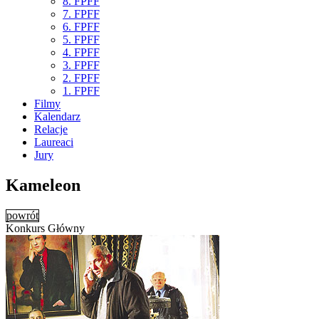
8. FPFF
7. FPFF
6. FPFF
5. FPFF
4. FPFF
3. FPFF
2. FPFF
1. FPFF
Filmy
Kalendarz
Relacje
Laureaci
Jury
Kameleon
powrót
Konkurs Główny