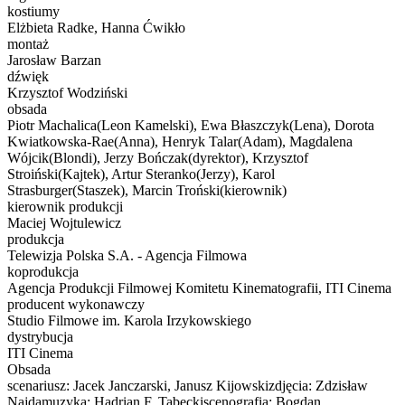
kostiumy
Elżbieta Radke, Hanna Ćwikło
montaż
Jarosław Barzan
dźwięk
Krzysztof Wodziński
obsada
Piotr Machalica(Leon Kamelski), Ewa Błaszczyk(Lena), Dorota
Kwiatkowska-Rae(Anna), Henryk Talar(Adam), Magdalena
Wójcik(Blondi), Jerzy Bończak(dyrektor), Krzysztof
Stroiński(Kajtek), Artur Steranko(Jerzy), Karol
Strasburger(Staszek), Marcin Troński(kierownik)
kierownik produkcji
Maciej Wojtulewicz
produkcja
Telewizja Polska S.A. - Agencja Filmowa
koprodukcja
Agencja Produkcji Filmowej Komitetu Kinematografii, ITI Cinema
producent wykonawczy
Studio Filmowe im. Karola Irzykowskiego
dystrybucja
ITI Cinema
Obsada
scenariusz: Jacek Janczarski, Janusz Kijowskizdjęcia: Zdzisław
Najdamuzyka: Hadrian F. Tabęckiscenografia: Bogdan