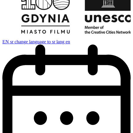
EN
sr change language to sr lang en