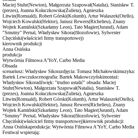
Maciej Stuhr(Newton), Małgorzata Szapował(Natalia), Stanisław T.
(prezes), Joanna Kołaczkowska(Żulieta), Agnieszka
Litwin(Romuald), Robert Górski(Kolumb), Artur Walaszek(Otello),
Wojciech Kowalski(Hektor), Janusz Rewers(Richelieu), Znany
Wojtek Kamiński(Szkarłatny Leon), Tato Magier(Jurand), Adam
"Smutny" Pernal, Władysław Sikora(filozofowie), Sylwester
Chęciński(właściciel firmy transportowej)
kierownik produkcji
Anna Osińska
produkcja
Wytwórnia Filmowa A'YoY, Carbo Media
Obsada
scenariusz: Władysław Sikorazdjęcia: Tomasz Michałowskimuzyka:
Bartek Lewczukscenografia: Bartek Makowczyńskimontaż:
Władysław Sikoradźwięk: "trudno ustalić" obsada: Maciej
Stuhr(Newton), Małgorzata Szapował(Natalia), Stanisław T.
(prezes), Joanna Kołaczkowska(Żulieta), Agnieszka
Litwin(Romuald), Robert Górski(Kolumb), Artur Walaszek(Otello),
Wojciech Kowalski(Hektor), Janusz Rewers(Richelieu), Znany
Wojtek Kamiński(Szkarłatny Leon), Tato Magier(Jurand), Adam
"Smutny" Pernal, Władysław Sikora(filozofowie), Sylwester
Chęciński(właściciel firmy transportowej)kierownik produkcji:
Anna Osińskaprodukcja: Wytwórnia Filmowa A'YoY, Carbo Media
Festiwal wspierają: