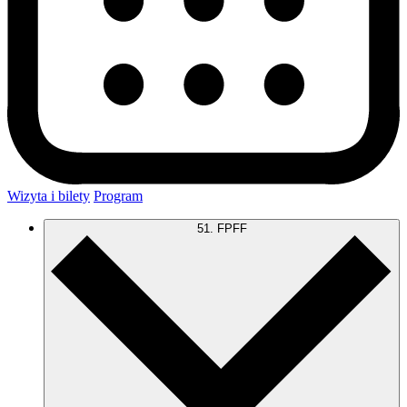
Wizyta i bilety
Program
51. FPFF