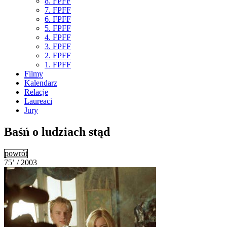
8. FPFF
7. FPFF
6. FPFF
5. FPFF
4. FPFF
3. FPFF
2. FPFF
1. FPFF
Filmy
Kalendarz
Relacje
Laureaci
Jury
Baśń o ludziach stąd
powrót
75’ / 2003