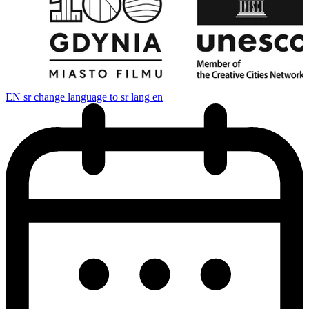
EN
sr change language to sr lang en