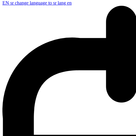
EN
sr change language to sr lang en