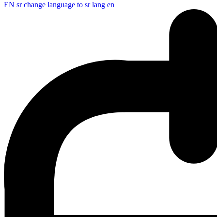
EN
sr change language to sr lang en