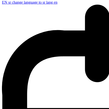
EN
sr change language to sr lang en