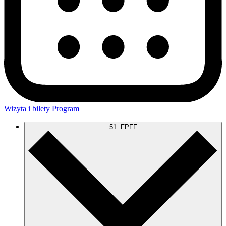
Wizyta i bilety
Program
51. FPFF