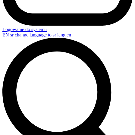
Logowanie do systemu
EN
sr change language to sr lang en