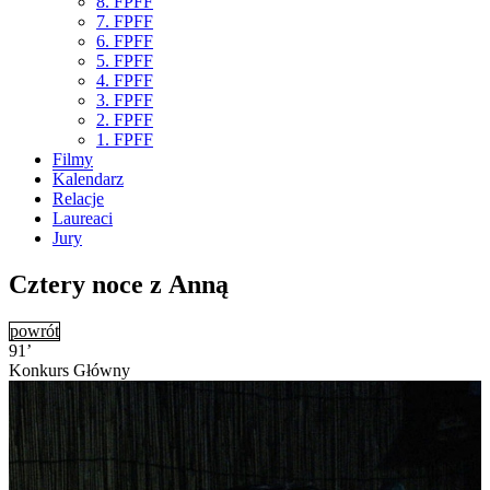
8. FPFF
7. FPFF
6. FPFF
5. FPFF
4. FPFF
3. FPFF
2. FPFF
1. FPFF
Filmy
Kalendarz
Relacje
Laureaci
Jury
Cztery noce z Anną
powrót
91’
Konkurs Główny