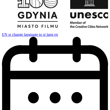
EN
sr change language to sr lang en