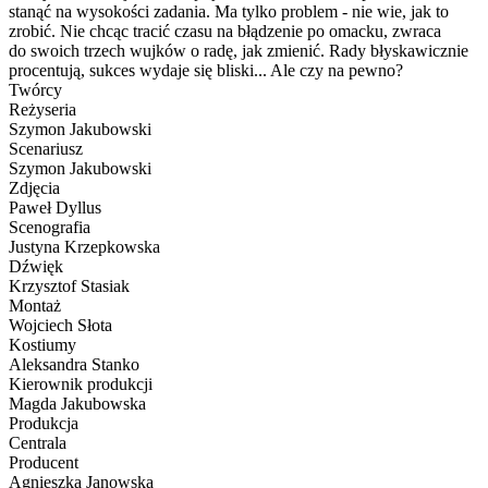
stanąć na wysokości zadania. Ma tylko problem - nie wie, jak to
zrobić. Nie chcąc tracić czasu na błądzenie po omacku, zwraca
do swoich trzech wujków o radę, jak zmienić. Rady błyskawicznie
procentują, sukces wydaje się bliski... Ale czy na pewno?
Twórcy
Reżyseria
Szymon Jakubowski
Scenariusz
Szymon Jakubowski
Zdjęcia
Paweł Dyllus
Scenografia
Justyna Krzepkowska
Dźwięk
Krzysztof Stasiak
Montaż
Wojciech Słota
Kostiumy
Aleksandra Stanko
Kierownik produkcji
Magda Jakubowska
Produkcja
Centrala
Producent
Agnieszka Janowska