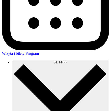
Wizyta i bilety
Program
51. FPFF