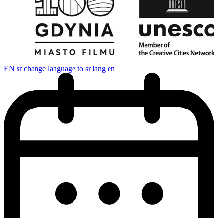
EN
sr change language to sr lang en