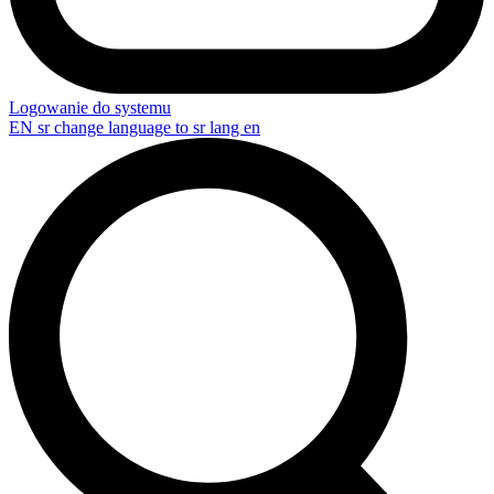
Logowanie do systemu
EN
sr change language to sr lang en