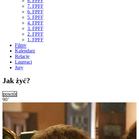
8. FPFF
7. FPFF
6. FPFF
5. FPFF
4. FPFF
3. FPFF
2. FPFF
1. FPFF
Filmy
Kalendarz
Relacje
Laureaci
Jury
Jak żyć?
powrót
90’