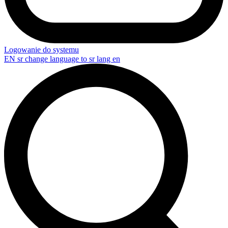
Logowanie do systemu
EN
sr change language to sr lang en