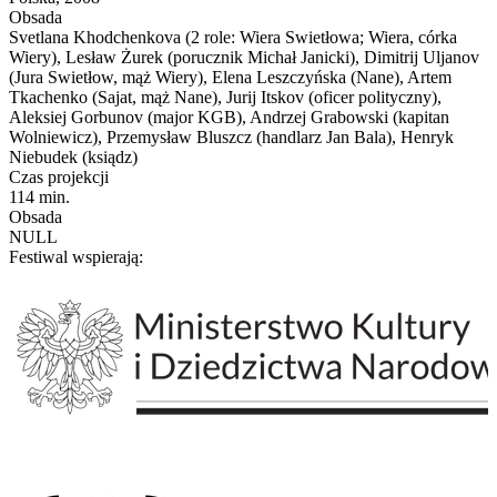
Obsada
Svetlana Khodchenkova (2 role: Wiera Swietłowa; Wiera, córka
Wiery), Lesław Żurek (porucznik Michał Janicki), Dimitrij Uljanov
(Jura Swietłow, mąż Wiery), Elena Leszczyńska (Nane), Artem
Tkachenko (Sajat, mąż Nane), Jurij Itskov (oficer polityczny),
Aleksiej Gorbunov (major KGB), Andrzej Grabowski (kapitan
Wolniewicz), Przemysław Bluszcz (handlarz Jan Bala), Henryk
Niebudek (ksiądz)
Czas projekcji
114 min.
Obsada
NULL
Festiwal wspierają: