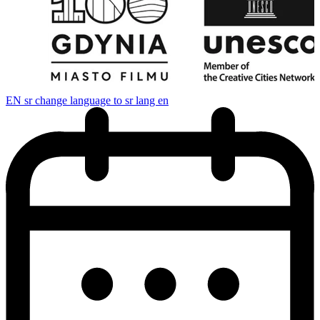
EN
sr change language to sr lang en