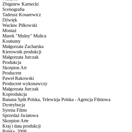
Zbigniew Karnecki
Scenografia
Tadeusz Kosarewicz
Dźwięk
Wacław Pilkowski
Montaż
Marek "Mulny" Mulica
Kostiumy
Małgorzata Zacharska
Kierownik produkcji
Małgorzata Jurczak
Produkcja
Skorpion Art
Producent
Paweł Rakowski
Producent wykonawczy
Małgorzata Jurczak
Koprodukcja
Banana Split Polska, Telewizja Polska - Agencja Filmowa
Dystrybucja
Syrena Films
Sprzedaż światowa
Skorpion Arte
Kraj i data produkcji
Polska, 2008