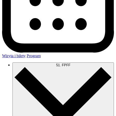
Wizyta i bilety
Program
51. FPFF