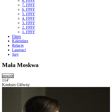
8. FPFF
7. FPFF
6. FPFF
5. FPFF
4. FPFF
3. FPFF
2. FPFF
1. FPFF
Filmy
Kalendarz
Relacje
Laureaci
Jury
Mała Moskwa
powrót
114’
Konkurs Główny