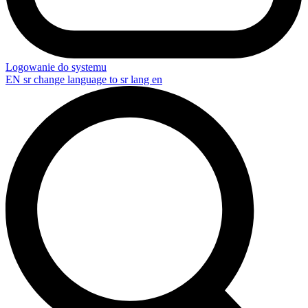
Logowanie do systemu
EN
sr change language to sr lang en