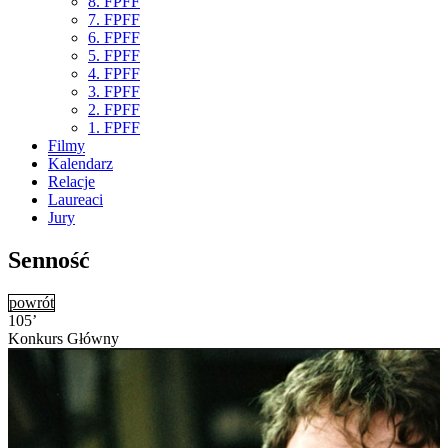
8. FPFF
7. FPFF
6. FPFF
5. FPFF
4. FPFF
3. FPFF
2. FPFF
1. FPFF
Filmy
Kalendarz
Relacje
Laureaci
Jury
Senność
powrót
105’
Konkurs Główny