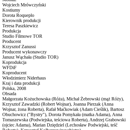
Wojciech Mrówczyński
Kostiumy
Dorota Roqueplo
Kierownik produkcji
Teresa Paszkiewicz
Produkcja
Studio Filmowe TOR
Producent
Krzysztof Zanussi
Producent wykonawczy
Janusz Wąchała (Studio TOR)
Koprodukcja
WFDiF
Koproducent
Włodzimierz Niderhaus
Kraj i data produkcji
Polska, 2008
Obsada
Małgorzata Kożuchowska (Róża), Michał Żebrowski (mąż Róży),
Krzysztof Zawadzki (Robert Wojnar), Joanna Pierzak (Anna
Wojnar, żona Roberta), Rafał Maćkowiak (Adam Cieślik), Bartosz
Obuchowicz ("Bystry"), Dorota Pomykała (matka Adama), Anna
Tomaszewska (Podwiejska, teściowa Roberta), Andrzej Grabowski
(ojciec Adama), Marian Dziędziel (Lechosław Podwiejski, teść