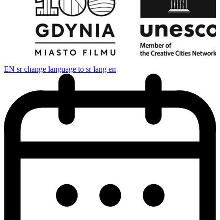
EN
sr change language to sr lang en