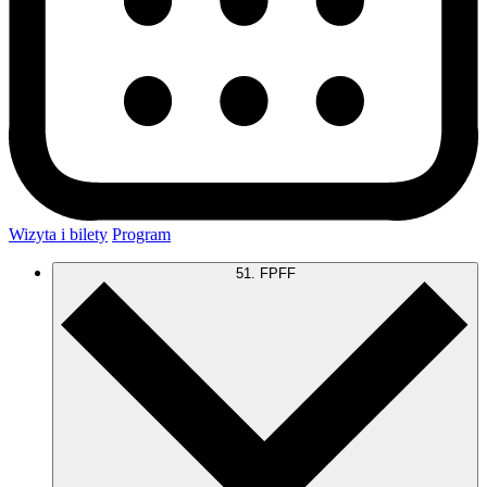
Wizyta i bilety
Program
51. FPFF