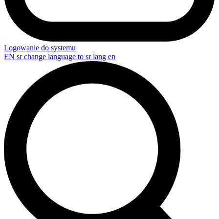
Logowanie do systemu
EN
sr change language to sr lang en