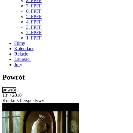
8. FPFF
7. FPFF
6. FPFF
5. FPFF
4. FPFF
3. FPFF
2. FPFF
1. FPFF
Filmy
Kalendarz
Relacje
Laureaci
Jury
Powrót
powrót
13’ / 2010
Konkurs Perspektywy