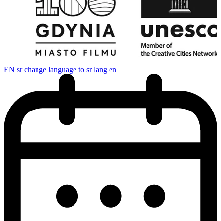
EN
sr change language to sr lang en