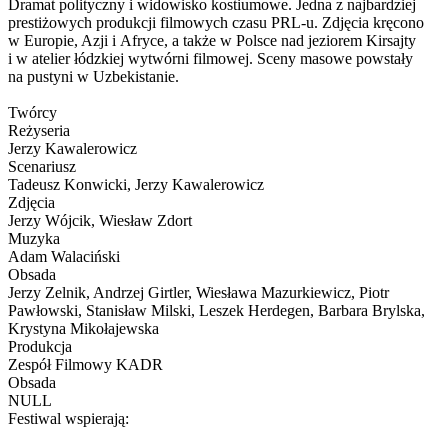
Dramat polityczny i widowisko kostiumowe. Jedna z najbardziej
prestiżowych produkcji filmowych czasu PRL-u. Zdjęcia kręcono
w Europie, Azji i Afryce, a także w Polsce nad jeziorem Kirsajty
i w atelier łódzkiej wytwórni filmowej. Sceny masowe powstały
na pustyni w Uzbekistanie.
Twórcy
Reżyseria
Jerzy Kawalerowicz
Scenariusz
Tadeusz Konwicki, Jerzy Kawalerowicz
Zdjęcia
Jerzy Wójcik, Wiesław Zdort
Muzyka
Adam Walaciński
Obsada
Jerzy Zelnik, Andrzej Girtler, Wiesława Mazurkiewicz, Piotr
Pawłowski, Stanisław Milski, Leszek Herdegen, Barbara Brylska,
Krystyna Mikołajewska
Produkcja
Zespół Filmowy KADR
Obsada
NULL
Festiwal wspierają: