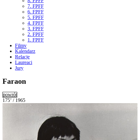
8. FPFF
7. FPFF
6. FPFF
5. FPFF
4. FPFF
3. FPFF
2. FPFF
1. FPFF
Filmy
Kalendarz
Relacje
Laureaci
Jury
Faraon
powrót
175’ / 1965