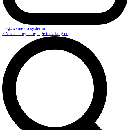
Logowanie do systemu
EN
sr change language to sr lang en