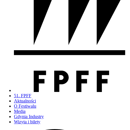
51. FPFF
Aktualności
O Festiwalu
Media
Gdynia Industry
Wizyta i bilety