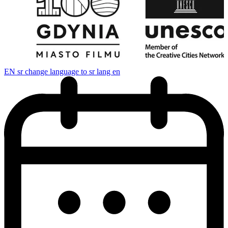
EN
sr change language to sr lang en