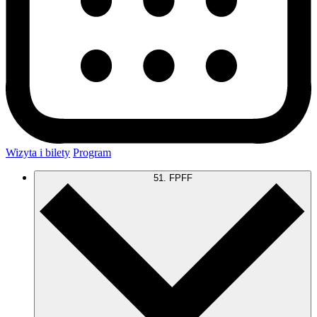
Wizyta i bilety
Program
51. FPFF