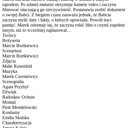
ogrodem. Po zdanej maturze otrzymuje kamerę video i zaczyna
filmować otaczającą go rzeczywistość. Postanawia zrobić dokument
o swojej Babci. Z biegiem czasu zauważa jednak, że Babcia
zaczyna mylić daty i fakty, o których opowiada. Powoli traci
pamięć. Marek orientuje się, że zaczyna robić film o czymś zupełnie
innym, niż to wcześniej zaplanował…
Twórcy
Reżyseria
Marcin Bortkiewicz
Scenariusz
Marcin Bortkiewicz
Zdjęcia
Malte Rosenfeld
Muzyka
Marek Czerniewicz
Scenografia
Agata Przybył
Dźwięk
Radosław Ochnio
Montaż
Piotr Mendelowski
Kostiumy
Emilia Skalska
Charakteryzacja
Janusz Kaleja