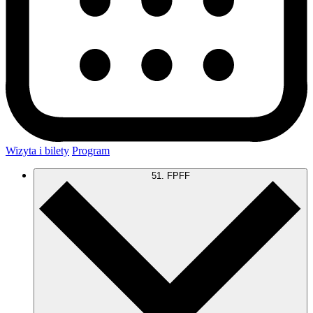
Wizyta i bilety
Program
51. FPFF