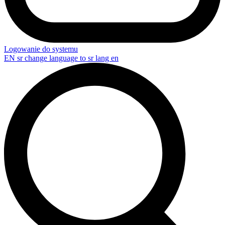
Logowanie do systemu
EN
sr change language to sr lang en