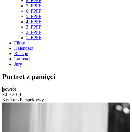
8. FPFF
7. FPFF
6. FPFF
5. FPFF
4. FPFF
3. FPFF
2. FPFF
1. FPFF
Filmy
Kalendarz
Relacje
Laureaci
Jury
Portret z pamięci
powrót
30’ / 2011
Konkurs Perspektywy