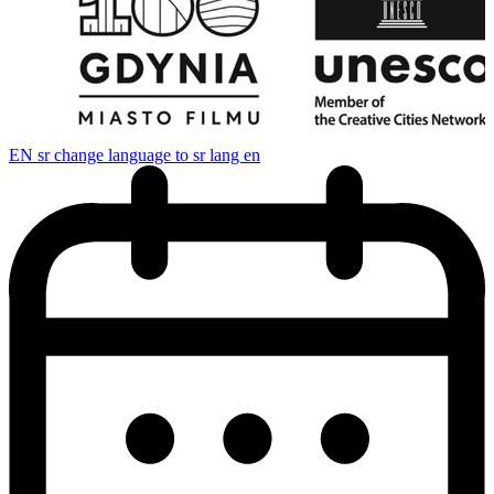
EN
sr change language to sr lang en