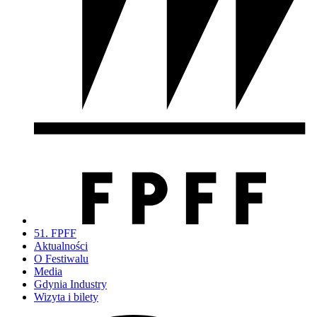
51. FPFF
Aktualności
O Festiwalu
Media
Gdynia Industry
Wizyta i bilety