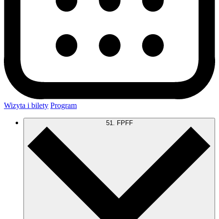
Wizyta i bilety
Program
51. FPFF