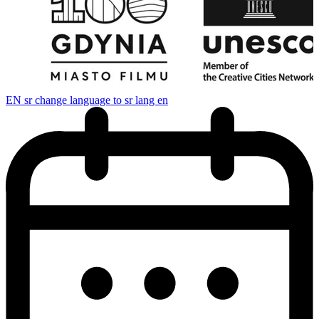
EN
sr change language to sr lang en