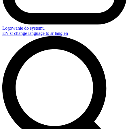
Logowanie do systemu
EN
sr change language to sr lang en