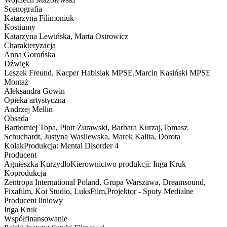
Scenografia
Katarzyna Filimoniuk
Kostiumy
Katarzyna Lewińska, Marta Ostrowicz
Charakteryzacja
Anna Gorońska
Dźwięk
Leszek Freund, Kacper Habisiak MPSE,Marcin Kasiński MPSE
Montaż
Aleksandra Gowin
Opieka artystyczna
Andrzej Mellin
Obsada
Bartłomiej Topa, Piotr Żurawski, Barbara Kurzaj,Tomasz
Schuchardt, Justyna Wasilewska, Marek Kalita, Dorota
KolakProdukcja: Mental Disorder 4
Producent
Agnieszka KurzydłoKierownictwo produkcji: Inga Kruk
Koprodukcja
Zentropa International Poland, Grupa Warszawa, Dreamsound,
Fixafilm, Koi Studio, LuksFilm,Projektor - Spoty Medialne
Producent liniowy
Inga Kruk
Współfinansowanie