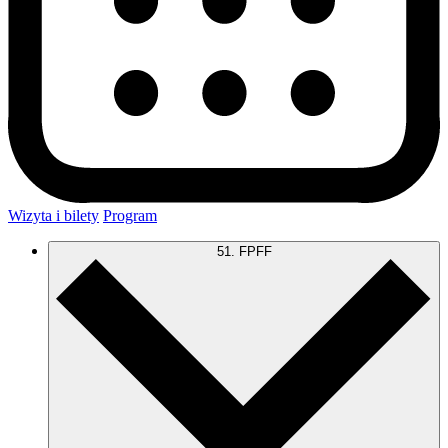
Wizyta i bilety
Program
51. FPFF