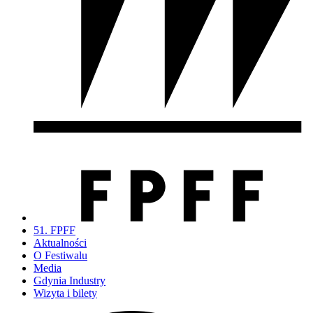
51. FPFF
Aktualności
O Festiwalu
Media
Gdynia Industry
Wizyta i bilety