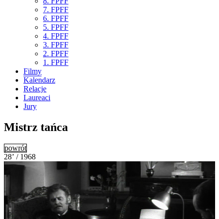
8. FPFF
7. FPFF
6. FPFF
5. FPFF
4. FPFF
3. FPFF
2. FPFF
1. FPFF
Filmy
Kalendarz
Relacje
Laureaci
Jury
Mistrz tańca
powrót
28’ / 1968