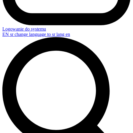
Logowanie do systemu
EN
sr change language to sr lang en