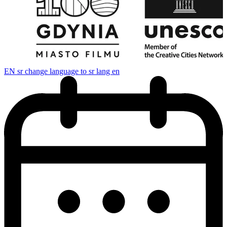
EN
sr change language to sr lang en