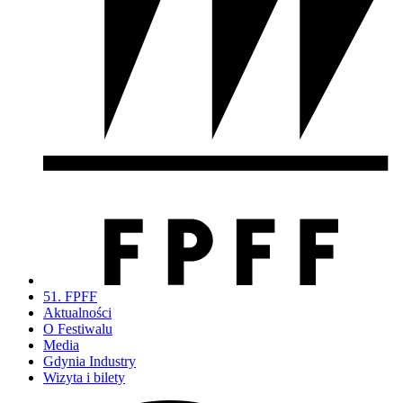
51. FPFF
Aktualności
O Festiwalu
Media
Gdynia Industry
Wizyta i bilety