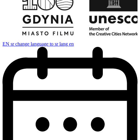
EN
sr change language to sr lang en