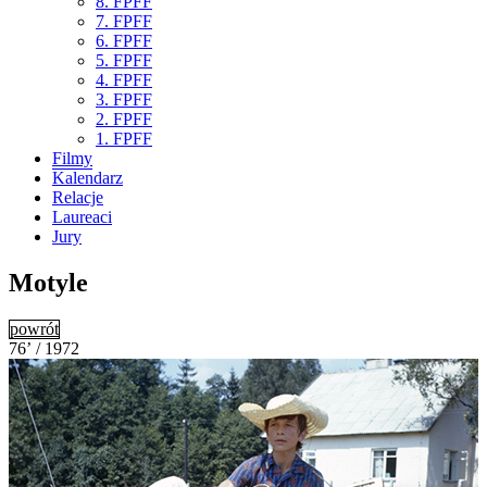
8. FPFF
7. FPFF
6. FPFF
5. FPFF
4. FPFF
3. FPFF
2. FPFF
1. FPFF
Filmy
Kalendarz
Relacje
Laureaci
Jury
Motyle
powrót
76’ / 1972