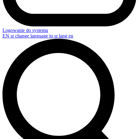
Logowanie do systemu
EN
sr change language to sr lang en