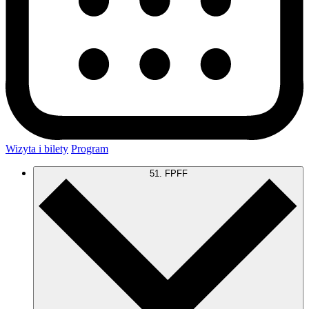
Wizyta i bilety
Program
51. FPFF