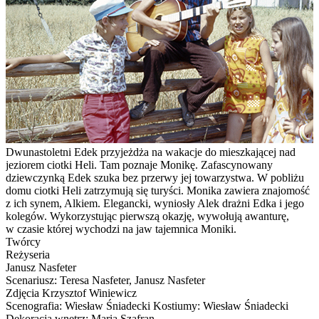
Dwunastoletni Edek przyjeżdża na wakacje do mieszkającej nad
jeziorem ciotki Heli. Tam poznaje Monikę. Zafascynowany
dziewczynką Edek szuka bez przerwy jej towarzystwa. W pobliżu
domu ciotki Heli zatrzymują się turyści. Monika zawiera znajomość
z ich synem, Alkiem. Elegancki, wyniosły Alek drażni Edka i jego
kolegów. Wykorzystując pierwszą okazję, wywołują awanturę,
w czasie której wychodzi na jaw tajemnica Moniki.
Twórcy
Reżyseria
Janusz Nasfeter
Scenariusz: Teresa Nasfeter, Janusz Nasfeter
Zdjęcia Krzysztof Winiewicz
Scenografia: Wiesław Śniadecki Kostiumy: Wiesław Śniadecki
Dekoracja wnętrz: Maria Szafran