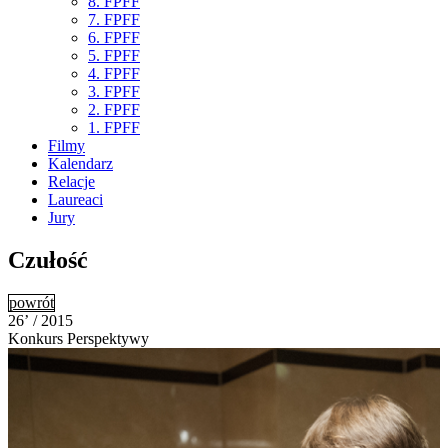
8. FPFF
7. FPFF
6. FPFF
5. FPFF
4. FPFF
3. FPFF
2. FPFF
1. FPFF
Filmy
Kalendarz
Relacje
Laureaci
Jury
Czułość
powrót
26’ / 2015
Konkurs Perspektywy