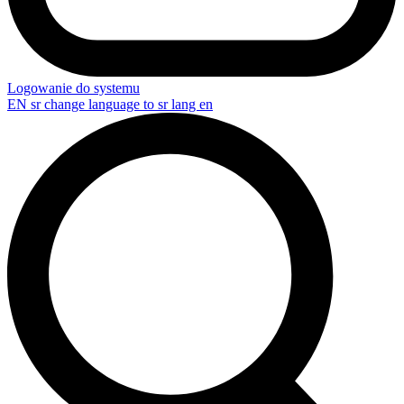
Logowanie do systemu
EN
sr change language to sr lang en