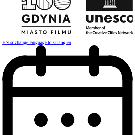
EN
sr change language to sr lang en