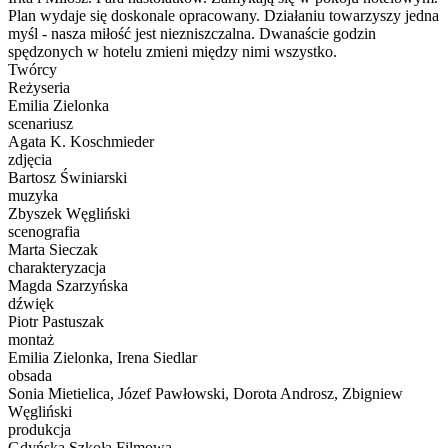
Plan wydaje się doskonale opracowany. Działaniu towarzyszy jedna
myśl - nasza miłość jest niezniszczalna. Dwanaście godzin
spędzonych w hotelu zmieni między nimi wszystko.
Twórcy
Reżyseria
Emilia Zielonka
scenariusz
Agata K. Koschmieder
zdjęcia
Bartosz Świniarski
muzyka
Zbyszek Węgliński
scenografia
Marta Sieczak
charakteryzacja
Magda Szarzyńska
dźwięk
Piotr Pastuszak
montaż
Emilia Zielonka, Irena Siedlar
obsada
Sonia Mietielica, Józef Pawłowski, Dorota Androsz, Zbigniew
Węgliński
produkcja
Gdyńska Szkoła Filmowa