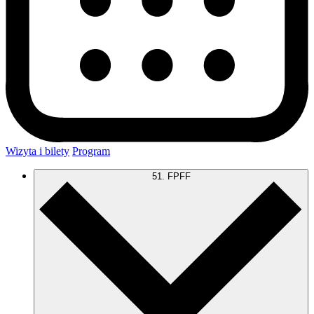
Wizyta i bilety
Program
51. FPFF