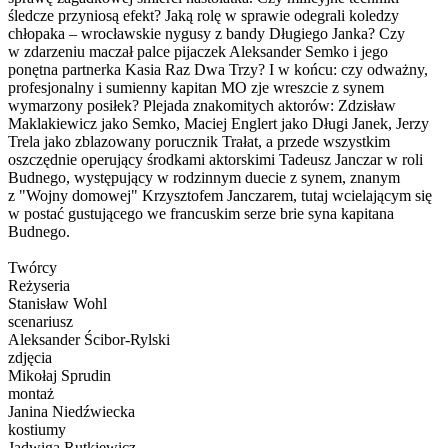
śledcze przyniosą efekt? Jaką rolę w sprawie odegrali koledzy
chłopaka – wrocławskie nygusy z bandy Długiego Janka? Czy
w zdarzeniu maczał palce pijaczek Aleksander Semko i jego
ponętna partnerka Kasia Raz Dwa Trzy? I w końcu: czy odważny,
profesjonalny i sumienny kapitan MO zje wreszcie z synem
wymarzony posiłek? Plejada znakomitych aktorów: Zdzisław
Maklakiewicz jako Semko, Maciej Englert jako Długi Janek, Jerzy
Trela jako zblazowany porucznik Trałat, a przede wszystkim
oszczędnie operujący środkami aktorskimi Tadeusz Janczar w roli
Budnego, występujący w rodzinnym duecie z synem, znanym
z "Wojny domowej" Krzysztofem Janczarem, tutaj wcielającym się
w postać gustującego we francuskim serze brie syna kapitana
Budnego.
Twórcy
Reżyseria
Stanisław Wohl
scenariusz
Aleksander Ścibor-Rylski
zdjęcia
Mikołaj Sprudin
montaż
Janina Niedźwiecka
kostiumy
Jadwiga Rutkiewicz