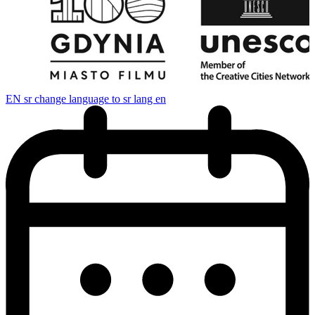
EN
sr change language to sr lang en