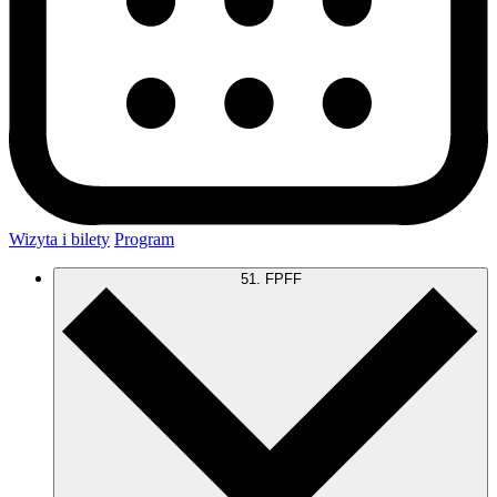
Wizyta i bilety
Program
51. FPFF