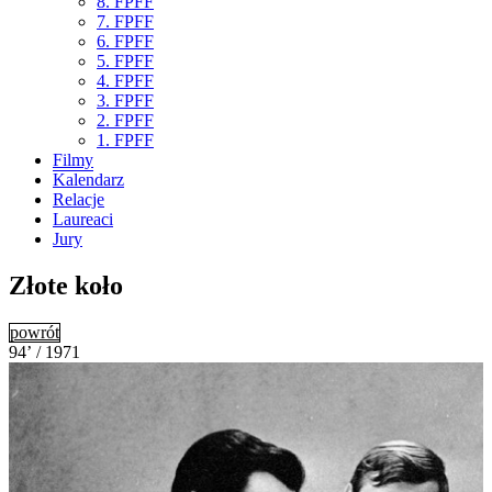
8. FPFF
7. FPFF
6. FPFF
5. FPFF
4. FPFF
3. FPFF
2. FPFF
1. FPFF
Filmy
Kalendarz
Relacje
Laureaci
Jury
Złote koło
powrót
94’ / 1971