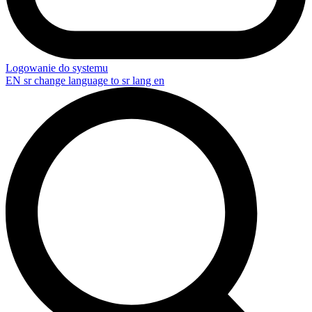
Logowanie do systemu
EN
sr change language to sr lang en