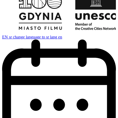
EN
sr change language to sr lang en