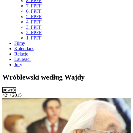
8. FPFF
7. FPFF
6. FPFF
5. FPFF
4. FPFF
3. FPFF
2. FPFF
1. FPFF
Filmy
Kalendarz
Relacje
Laureaci
Jury
Wróblewski według Wajdy
powrót
42’ / 2015