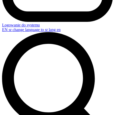
Logowanie do systemu
EN
sr change language to sr lang en