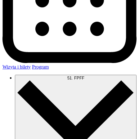
Wizyta i bilety
Program
51. FPFF