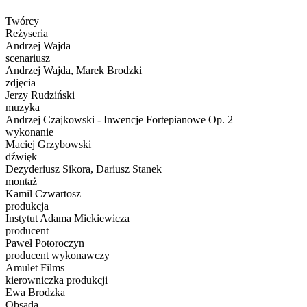
Twórcy
Reżyseria
Andrzej Wajda
scenariusz
Andrzej Wajda, Marek Brodzki
zdjęcia
Jerzy Rudziński
muzyka
Andrzej Czajkowski - Inwencje Fortepianowe Op. 2
wykonanie
Maciej Grzybowski
dźwięk
Dezyderiusz Sikora, Dariusz Stanek
montaż
Kamil Czwartosz
produkcja
Instytut Adama Mickiewicza
producent
Paweł Potoroczyn
producent wykonawczy
Amulet Films
kierowniczka produkcji
Ewa Brodzka
Obsada