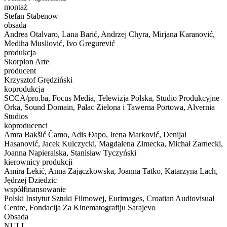
montaż
Stefan Stabenow
obsada
Andrea Otalvaro, Lana Barić, Andrzej Chyra, Mirjana Karanović,
Mediha Musliović, Ivo Gregurević
produkcja
Skorpion Arte
producent
Krzysztof Grędziński
koprodukcja
SCCA/pro.ba, Focus Media, Telewizja Polska, Studio Produkcyjne
Orka, Sound Domain, Pałac Zielona i Tawerna Portowa, Alvernia
Studios
koproducenci
Amra Bakšić Čamo, Adis Đapo, Irena Marković, Denijal
Hasanović, Jacek Kulczycki, Magdalena Zimecka, Michał Żarnecki,
Joanna Napieralska, Stanisław Tyczyński
kierownicy produkcji
Amira Lekić, Anna Zajączkowska, Joanna Tatko, Katarzyna Lach,
Jędrzej Dziedzic
współfinansowanie
Polski Instytut Sztuki Filmowej, Eurimages, Croatian Audiovisual
Centre, Fondacija Za Kinematografiju Sarajevo
Obsada
NULL