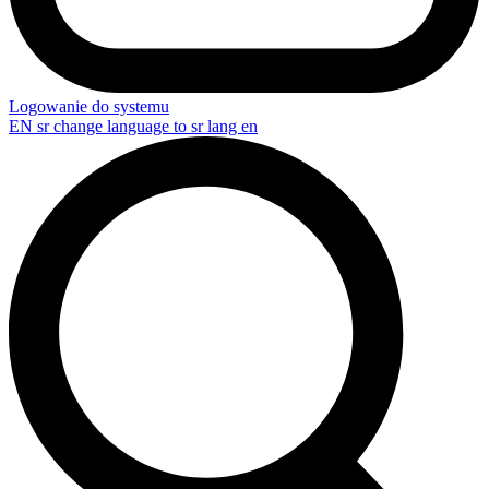
Logowanie do systemu
EN
sr change language to sr lang en