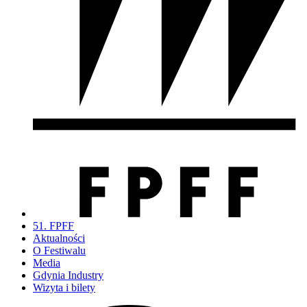
51. FPFF
Aktualności
O Festiwalu
Media
Gdynia Industry
Wizyta i bilety