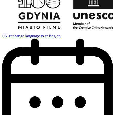
EN
sr change language to sr lang en