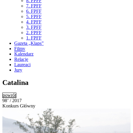
8. FPFF
7. FPFF
6. FPFF
5. FPFF
4. FPFF
3. FPFF
2. FPFF
1. FPFF
Gazeta „Klaps”
Filmy
Kalendarz
Relacje
Laureaci
Jury
Catalina
powrót
98’ / 2017
Konkurs Główny