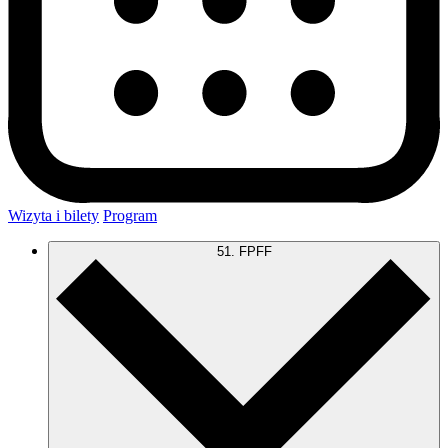
Wizyta i bilety
Program
51. FPFF