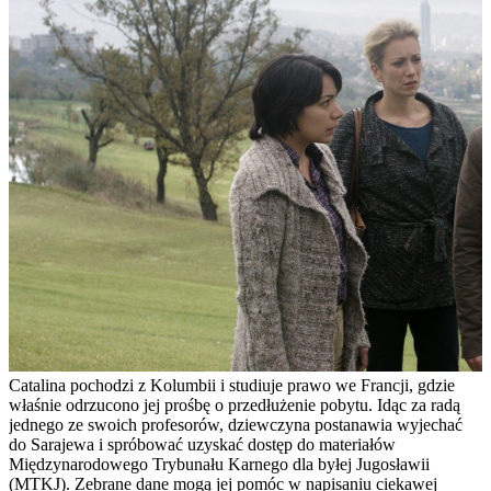
Catalina pochodzi z Kolumbii i studiuje prawo we Francji, gdzie
właśnie odrzucono jej prośbę o przedłużenie pobytu. Idąc za radą
jednego ze swoich profesorów, dziewczyna postanawia wyjechać
do Sarajewa i spróbować uzyskać dostęp do materiałów
Międzynarodowego Trybunału Karnego dla byłej Jugosławii
(MTKJ). Zebrane dane mogą jej pomóc w napisaniu ciekawej