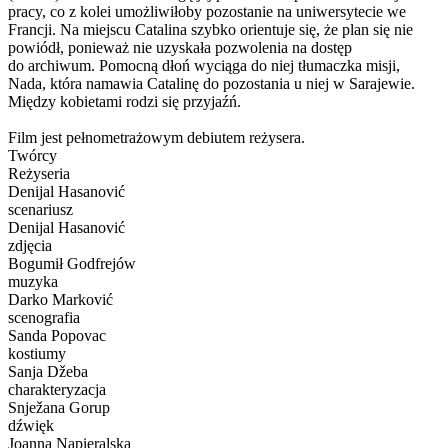
pracy, co z kolei umożliwiłoby pozostanie na uniwersytecie we
Francji. Na miejscu Catalina szybko orientuje się, że plan się nie
powiódł, ponieważ nie uzyskała pozwolenia na dostęp
do archiwum. Pomocną dłoń wyciąga do niej tłumaczka misji,
Nada, która namawia Catalinę do pozostania u niej w Sarajewie.
Między kobietami rodzi się przyjaźń.
Film jest pełnometrażowym debiutem reżysera.
Twórcy
Reżyseria
Denijal Hasanović
scenariusz
Denijal Hasanović
zdjęcia
Bogumił Godfrejów
muzyka
Darko Marković
scenografia
Sanda Popovac
kostiumy
Sanja Džeba
charakteryzacja
Snježana Gorup
dźwięk
Joanna Napieralska