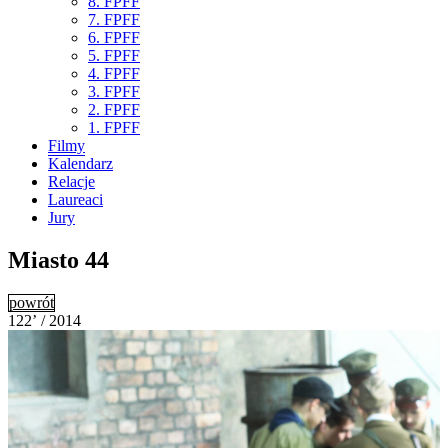
8. FPFF
7. FPFF
6. FPFF
5. FPFF
4. FPFF
3. FPFF
2. FPFF
1. FPFF
Filmy
Kalendarz
Relacje
Laureaci
Jury
Miasto 44
powrót
122’ / 2014