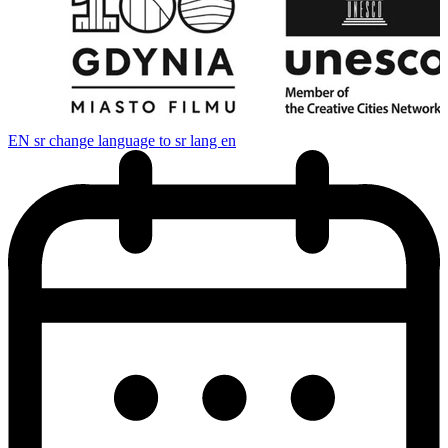
EN
sr change language to sr lang en