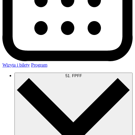
Wizyta i bilety
Program
51. FPFF