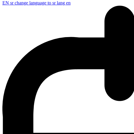
EN
sr change language to sr lang en