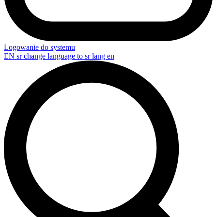
Logowanie do systemu
EN
sr change language to sr lang en