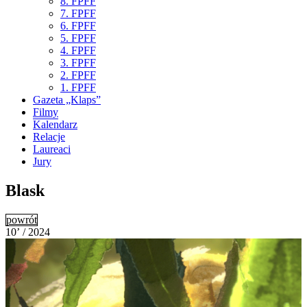
8. FPFF
7. FPFF
6. FPFF
5. FPFF
4. FPFF
3. FPFF
2. FPFF
1. FPFF
Gazeta „Klaps”
Filmy
Kalendarz
Relacje
Laureaci
Jury
Blask
powrót
10’ / 2024