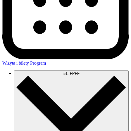
Wizyta i bilety
Program
51. FPFF