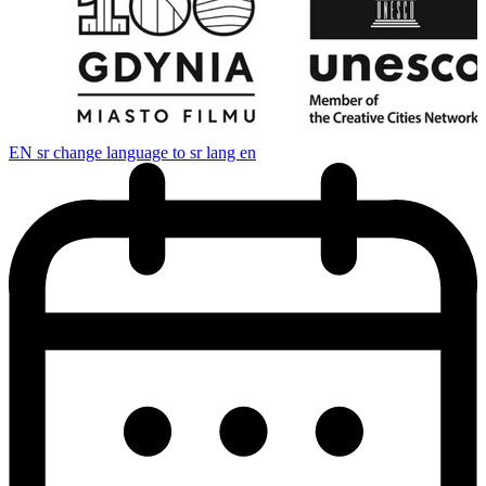
EN
sr change language to sr lang en