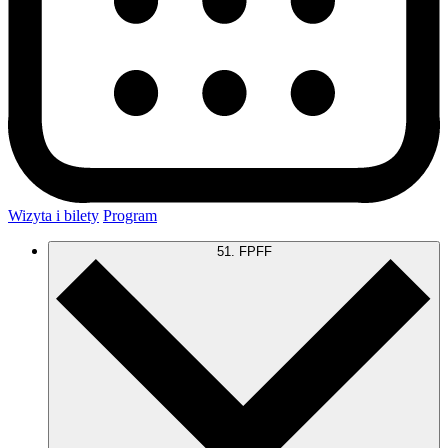
Wizyta i bilety
Program
51. FPFF