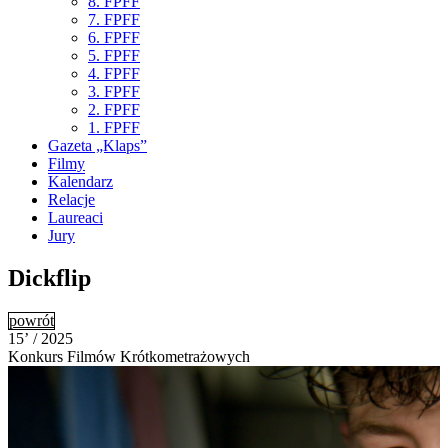
8. FPFF
7. FPFF
6. FPFF
5. FPFF
4. FPFF
3. FPFF
2. FPFF
1. FPFF
Gazeta „Klaps”
Filmy
Kalendarz
Relacje
Laureaci
Jury
Dickflip
powrót
15’ / 2025
Konkurs Filmów Krótkometrażowych