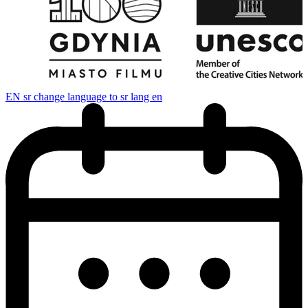
EN
sr change language to sr lang en