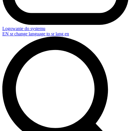
Logowanie do systemu
EN
sr change language to sr lang en